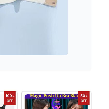
100 ৳
50 ৳
OFF
OFF