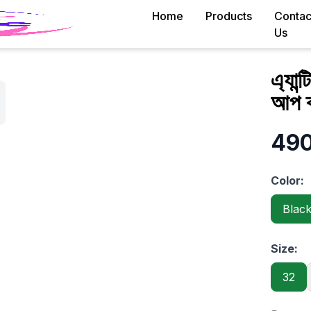
Home
Products
Contac
Us
এ্যা
আপ ব
490
Color:
Blac
Size:
32