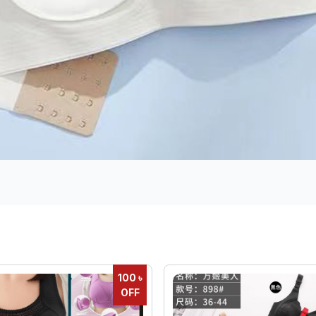
100 ৳
OFF