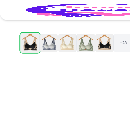
1 / 28
+23