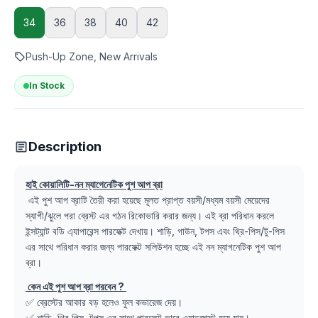
34
36
38
40
42
Push-Up Zone, New Arrivals
In Stock
Description
হাই কোয়ালিটি-নন ম্যাগেনেটিক পুশ আপ ব্রা
এই পুশ আপ ব্রাটি তৈরী করা হয়েছে মূলত প্রাপ্ত বয়সী/মধ্যম বয়সী মেয়েদের
স্যাগী/ঝুলে পরা ব্রেস্ট এর গঠন রিকোভারি করার জন্য। এই ব্রা পরিধান করলে
ইন্সট্যান্ট বডি এ্যাপারেন্স পারফেক্ট দেখায়। শাড়ি, গাউন, টপস এবং থ্রি-পিস/টু-পিস
এর সাথে পরিধান করার জন্য পারফেক্ট সলিউশন হচ্ছে এই নন ম্যাগনেটিক পুশ আপ
ব্রা।
কেন এই পুশ আপ ব্রা পরবেন ?
✅ ব্রেস্টের আকার বড় হলেও ফুল কভারেজ দেয়।
✅ শাড়ি, থ্রি পিস, টপস এর সাথে পারফেক্ট ভাবে এ্যাডজাস্ট হয়ে যায়।