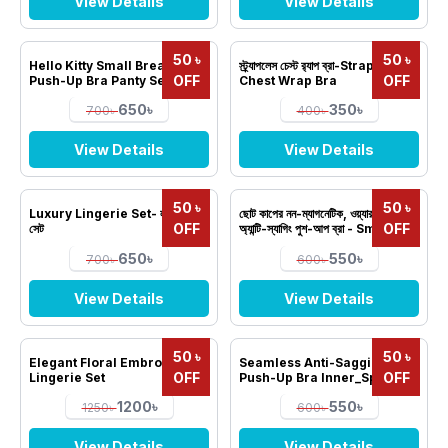
View Details
View Details
50 ৳
50 ৳
Hello Kitty Small Breast
স্ট্র্যাপলেস চেস্ট র‌্যাপ ব্রা-Strapless
OFF
OFF
Push-Up Bra Panty Set
Chest Wrap Bra
650৳
350৳
700৳
400৳
View Details
View Details
50 ৳
50 ৳
Luxury Lingerie Set- লাক্সারি লঞ্জারি
ছোট কাপের নন-ম্যাগনেটিক, ওয়্যার-ফ্রি
OFF
OFF
সেট
অ্যান্টি-স্যাগিং পুশ-আপ ব্রা - Small cup
non-magnetic, wire-free
650৳
550৳
anti-sagging push-up bra
700৳
600৳
View Details
View Details
50 ৳
50 ৳
Elegant Floral Embroidered
Seamless Anti-Sagging
OFF
OFF
Lingerie Set
Push-Up Bra Inner_Spring
2026
1200৳
550৳
1250৳
600৳
View Details
View Details