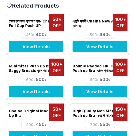
Related Products
50 ৳
100 ৳
চায়না ফুল কাপ পুশ আপ ব্রা- Chaina
এ্যান্টি স্যাগী Chaina New AIR পুশ
OFF
OFF
Full Cup Push UP
আপ ব্রা
400৳
490৳
450৳
590৳
View Details
View Details
100 ৳
100 ৳
Minimizer Push Up Bra for
Double Padded Full Cup
OFF
OFF
Saggy Breasts ঝুলে পরা ব্রেস্ট এর
Push up Bra-ডাবল প্যাডেড ফুল কাপ
জন্য মিনিমাইজার পুুশ আপ ব্রা
পুশ আপ ব্রা
500৳
500৳
600৳
600৳
View Details
View Details
50 ৳
150 ৳
Chaina Original Magic Push
High Quality Non Magnetic
OFF
OFF
Up Bra
Push up Bra- ব্রেস্ট সাপোর্টেড হাই
কোয়ালিটি পুশ আপ ব্রা ফর স্যাগী ব্রেস্ট।
450৳
550৳
500৳
700৳