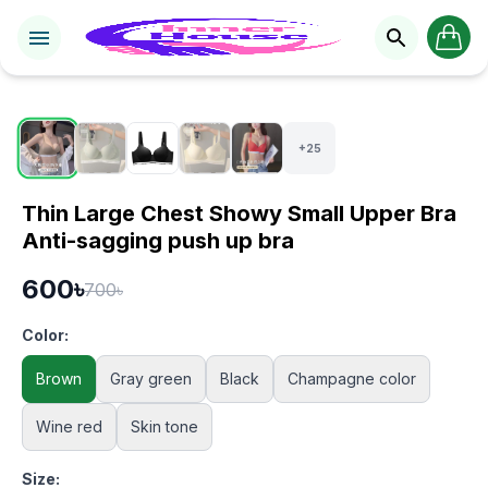
1 / 30
+25
Thin Large Chest Showy Small Upper Bra
Anti-sagging push up bra
600৳
700৳
Color:
Brown
Gray green
Black
Champagne color
Wine red
Skin tone
Size: