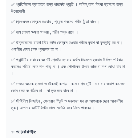
✅ প্রতিদিনের ব্যবহারের জন্য পারফেক্ট প্যান্টি । অফিস,বাসা কিংবা ভ্রমণের জন্য
উপোযোগী ।
✅ ব্রিথএবল ফেব্রিক্স হওয়ায় , প্রচন্ড গরমেও শরীর ঠান্ডা রাখে।
✅ ঘাম শোষণ ক্ষমতা থাকায় , শরীর শুষ্ক রাখে ।
✅ উন্নতমানের চায়না স্টিচ কটন ফেব্রিক্স হওয়ায় শরীরে র‌্যাশ বা ফুসকুড়ি হয় না।
এলার্জির কোন রকম প্রবলেম হয় না।
✅ প্যান্টিটির রাবারের অংশটি প্লেইন হওয়ায় অর্থাৎ সিমলেস হওয়ায় দীর্ঘক্ষণ পরিধান
করলেও শরীরে কোন দাগ পড়ে না । এবং পোশাকের উপরে ভাঁজ বা দাগ বোঝা যায় না
।
✅ ওজনে অনেক হালকা ও টেকসই কাপড়। কালার গ্যারান্টি , বার বার ওয়াশ করলেও
কোন রকম রং উঠবে না । বা লুজ হয়ে যাবে না ।
✅ স্টাইলিশ ডিজাইন , ফ্লোরাল প্রিন্ট ও মনকাড়া সব রং আপনাকে দেবে আকর্ষণীয়
লুক। আপনার আউটফিটের সাথে ম্যাচিং করে নিতে পারবেন ।
✨
পণ্যেরবৈশিষ্ট্য: