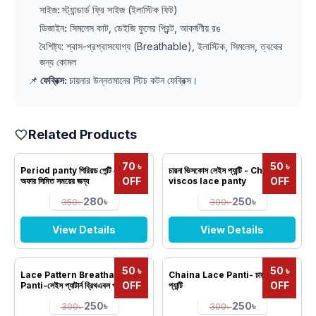
সাইজ
:
স্ট্যান্ডার্ড ফ্রি সাইজ (ইলাস্টিক ফিট)
ডিজাইন
:
সিমলেস কাট, ডেইজি ফুলের প্রিন্ট, আকর্ষণীয় রঙ
বৈশিষ্ট্য: শ্বাস-প্রশ্বাসযোগ্য (Breathable), ইলাস্টিক, সিমলেস, ত্বকের
জন্য কোমল
📌
ফেব্রিক্স:
চায়নার উন্নতমানের স্টিচ কটন ফেব্রিক্স।
Related Products
70 ৳
50 ৳
Period panty পিরিয়ড পেন্টি স্পেশাল
চায়না ভিসকোস লেইস প্যান্টি - China
OFF
OFF
অফার সিমিত সময়ের জন্য
viscos lace panty
280৳
250৳
350৳
300৳
View Details
View Details
50 ৳
50 ৳
Lace Pattern Breathable
Chaina Lace Panti- চায়না লেইস
OFF
OFF
Panti-লেইস প্যাটার্ন ব্রিথএবল প্যান্টি
প্যান্টি
250৳
250৳
300৳
300৳