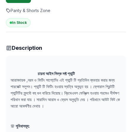
Panty & Shorts Zone
In Stock
Description
চায়না আইস সিল্ক সফ্ট প্যান্টি
আরামদায়ক ,নরম ও ফিটিং সাপো্র্টেড এই প্যান্টি টি প্রতিদিন ব্যবহার করার জন্য
পারফেক্ট সলুশন। প্যান্টি টি ফিটিং হওয়ায় স্বত্বি অনুভূত হয় । ফ্লোরাল প্রিন্টটি
প্যান্টিটির সুন্দযৌ বহু গুন বারিয়ে দিয়েছে। ব্রিথেএবল ফেব্রিক্স হওয়ায় গরমেও দীর্ঘক্ষণ
পরিধান করা যায় । সারাদিন আরাম ও ফ্রেস অনুভুতি দেয় । পরিধানে আউট ফিট কে
আরো আকর্ষণীয় দেখায় ।
🌸
সুবিধাসমূহ: