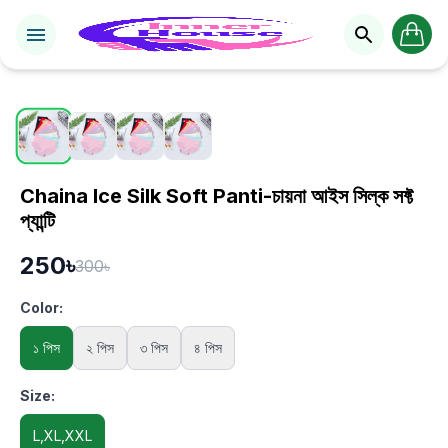
1 / 4
Chaina Ice Silk Soft Panti-চায়না আইস সিল্ক সফ্ট
প্যান্টি
250৳
300৳
Color:
১ পিস
২ পিস
৩ পিস
৪ পিস
Size:
L,XL,XXL