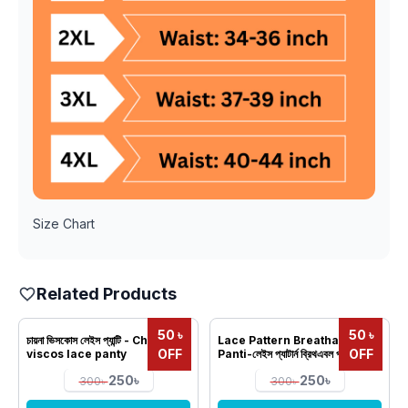
Size Chart
Related Products
50 ৳
50 ৳
চায়না ভিসকোস লেইস প্যান্টি - China
Lace Pattern Breathable
OFF
OFF
viscos lace panty
Panti-লেইস প্যাটার্ন ব্রিথএবল প্যান্টি
250৳
250৳
300৳
300৳