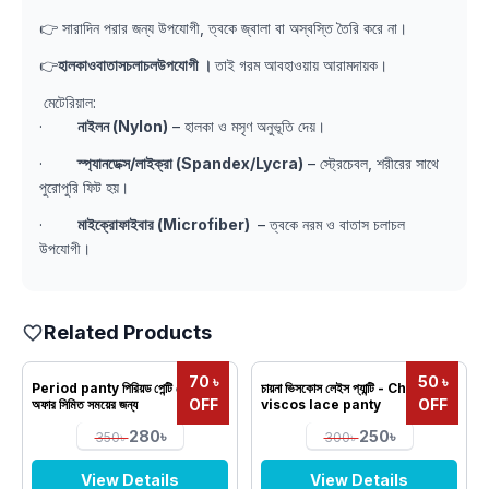
👉 সারাদিন পরার জন্য উপযোগী, ত্বকে জ্বালা বা অস্বস্তি তৈরি করে না।
👉
হালকাওবাতাসচলাচলউপযোগী ।
তাই গরম আবহাওয়ায় আরামদায়ক।
মেটেরিয়াল:
·
নাইলন (Nylon)
– হালকা ও মসৃণ অনুভূতি দেয়।
·
স্প্যানডেক্স/লাইক্রা (Spandex/Lycra)
– স্ট্রেচেবল, শরীরের সাথে
পুরোপুরি ফিট হয়।
·
মাইক্রোফাইবার (Microfiber)
– ত্বকে নরম ও বাতাস চলাচল
উপযোগী।
Related Products
70 ৳
50 ৳
Period panty পিরিয়ড পেন্টি স্পেশাল
চায়না ভিসকোস লেইস প্যান্টি - China
OFF
OFF
অফার সিমিত সময়ের জন্য
viscos lace panty
280৳
250৳
350৳
300৳
View Details
View Details