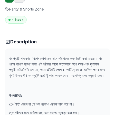
Panty & Shorts Zone
In Stock
Description
থং প্যান্টি সাধারণত বিশেষ পোশাকের সাথে পরিধানের জন্য তৈরী করা হয়েছে। থং
পরার প্রধান সুবিধা হলো এটি শরীরের সাথে ভালোভাবে মিশে থাকে এবং দৃশ্যমান
প্যান্টি লাইন তৈরি করে না, যেমন আঁটসাঁট পোশাক, পার্টি ড্রেস বা লেগিংস পরার সময়
খুবই উপযোগী। থং প্যান্টি এতটাইৃ আরামদায়ক যে তা আত্মবিশ্বাসের অনুভূতি দেয়।
উপকারীতা:
👉 টাইট ড্রেস বা লেগিংস পরলেও কোনো দাগ পড়ে না।
👉 শরীরের সাথে মানিয়ে যায়, ফলে সহজে নড়াচড়া করা যায়।